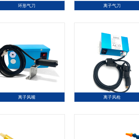
环形气刀
离子气刀
离子风嘴
离子风枪