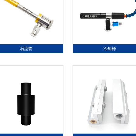
涡流管
冷却枪