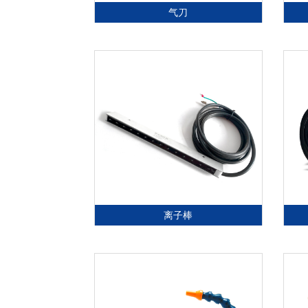
气刀
离子棒