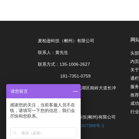
网
麦柏逊科技（郴州）有限公司
联系人：黄先生
头部
内页
联系方式：135-1006-2627
关于
181-7351-0759
通栏
服务
地址：湖南省郴州市北湖区南岭大道长冲
请您留言
推荐
工业园内18栋
成功
感谢您的关注，当前客服人员不在
友情链接:
郴州吉鑫
线，请填写一下您的信息，我们会
行业
尽快和您联系。
COPYRIGHT 麦柏逊科技(郴州)有限公司
备案号：
湘ICP备2024067988号-1