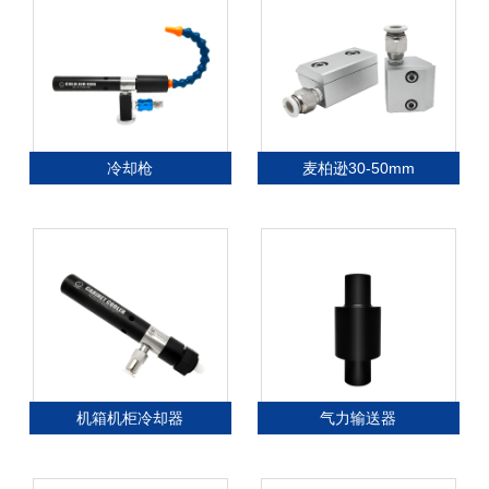
冷却枪
麦柏逊30-50mm
机箱机柜冷却器
气力输送器