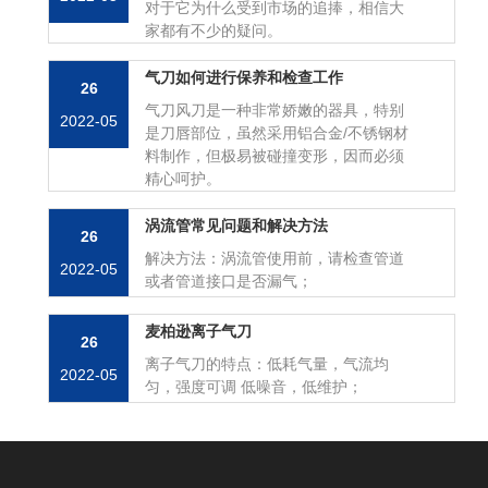
对于它为什么受到市场的追捧，相信大
家都有不少的疑问。
气刀如何进行保养和检查工作
26
气刀风刀是一种非常娇嫩的器具，特别
2022-05
是刀唇部位，虽然采用铝合金/不锈钢材
料制作，但极易被碰撞变形，因而必须
精心呵护。
涡流管常见问题和解决方法
26
解决方法：涡流管使用前，请检查管道
2022-05
或者管道接口是否漏气；
麦柏逊离子气刀
26
离子气刀的特点：低耗气量，气流均
2022-05
匀，强度可调 低噪音，低维护；