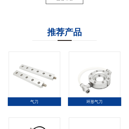
推荐产品
气刀
环形气刀