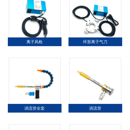
离子风枪
环形离子气刀
涡流管全套
涡流管